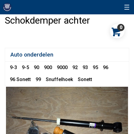
Schokdemper achter
0
Auto onderdelen
9-3
9-5
90
900
9000
92
93
95
96
96 Sonett
99
Snuffelhoek
Sonett