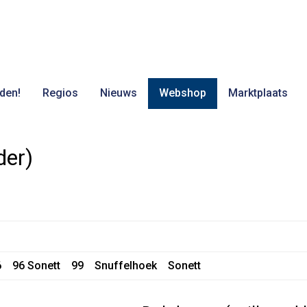
den!
Regios
Nieuws
Webshop
Marktplaats
der)
6
96 Sonett
99
Snuffelhoek
Sonett