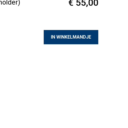
€ 55,00
holder)