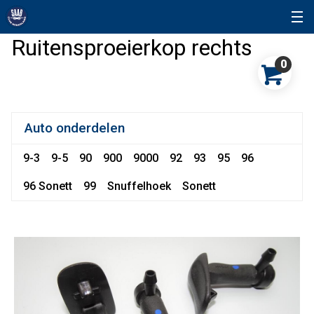
Ruitensproeierkop rechts
0
Auto onderdelen
9-3
9-5
90
900
9000
92
93
95
96
96 Sonett
99
Snuffelhoek
Sonett