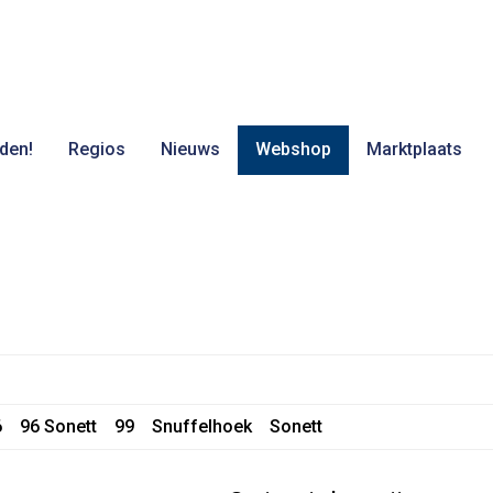
den!
Regios
Nieuws
Webshop
Marktplaats
6
96 Sonett
99
Snuffelhoek
Sonett