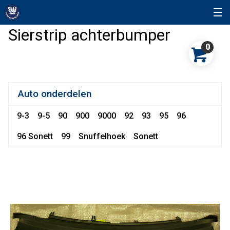
Sierstrip achterbumper
0
Auto onderdelen
9-3
9-5
90
900
9000
92
93
95
96
96 Sonett
99
Snuffelhoek
Sonett