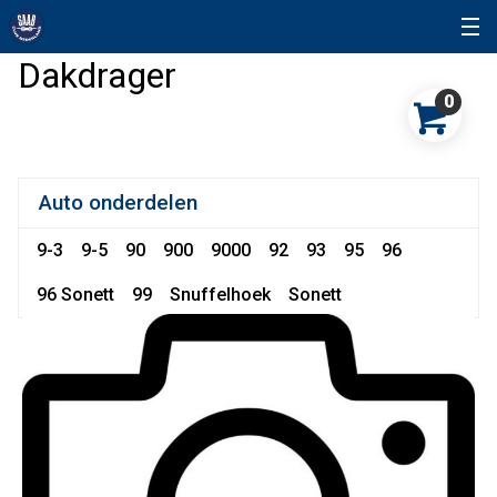
Dakdrager
0
Auto onderdelen
9-3
9-5
90
900
9000
92
93
95
96
96 Sonett
99
Snuffelhoek
Sonett