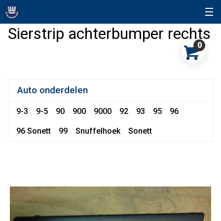
Sierstrip achterbumper rechts
0
Auto onderdelen
9-3
9-5
90
900
9000
92
93
95
96
96 Sonett
99
Snuffelhoek
Sonett