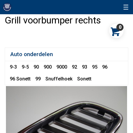
Grill voorbumper rechts
0
Auto onderdelen
9-3
9-5
90
900
9000
92
93
95
96
96 Sonett
99
Snuffelhoek
Sonett