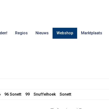
den!
Regios
Nieuws
Webshop
Marktplaats
6
96 Sonett
99
Snuffelhoek
Sonett