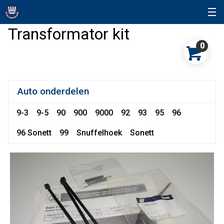
Transformator kit
0
Auto onderdelen
9-3
9-5
90
900
9000
92
93
95
96
96 Sonett
99
Snuffelhoek
Sonett