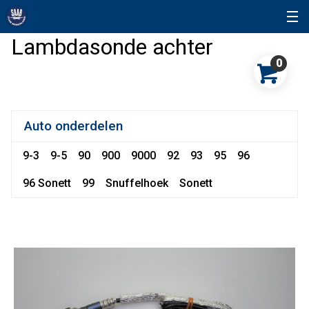
Lambdasonde achter
0
Auto onderdelen
9-3
9-5
90
900
9000
92
93
95
96
96 Sonett
99
Snuffelhoek
Sonett