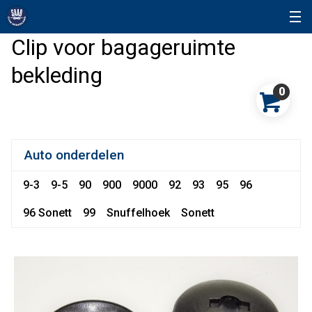
Clip voor bagageruimte
bekleding
0
Auto onderdelen
9-3
9-5
90
900
9000
92
93
95
96
96 Sonett
99
Snuffelhoek
Sonett