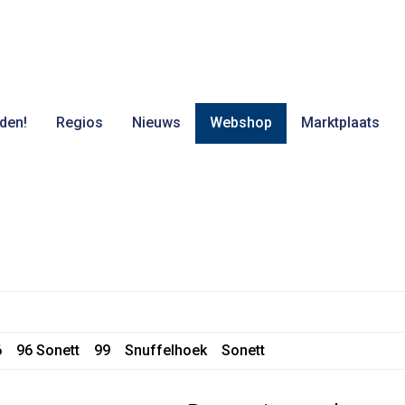
den!
Regios
Nieuws
Webshop
Marktplaats
6
96 Sonett
99
Snuffelhoek
Sonett