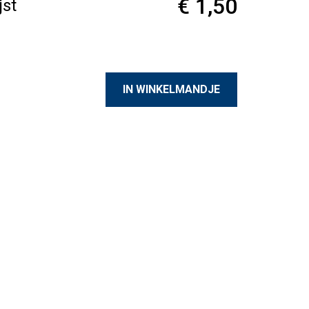
€ 1,50
jst