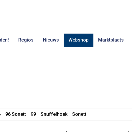
den!
Regios
Nieuws
Webshop
Marktplaats
6
96 Sonett
99
Snuffelhoek
Sonett