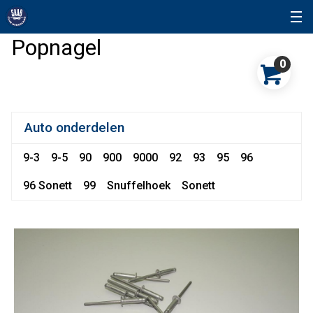
Popnagel
0
Auto onderdelen
9-3
9-5
90
900
9000
92
93
95
96
96 Sonett
99
Snuffelhoek
Sonett